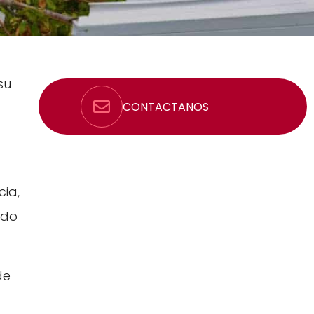
su
CONTACTANOS
ia,
odo
de